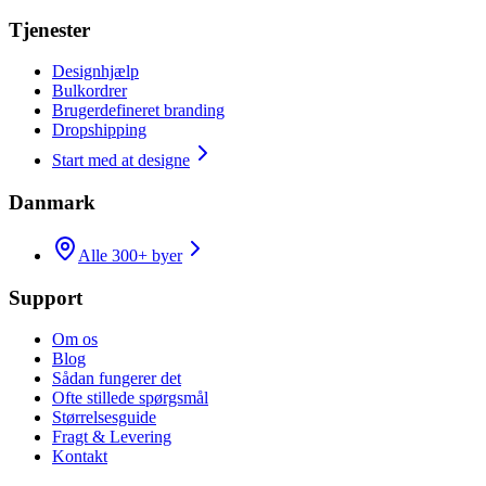
Tjenester
Designhjælp
Bulkordrer
Brugerdefineret branding
Dropshipping
Start med at designe
Danmark
Alle 300+ byer
Support
Om os
Blog
Sådan fungerer det
Ofte stillede spørgsmål
Størrelsesguide
Fragt & Levering
Kontakt