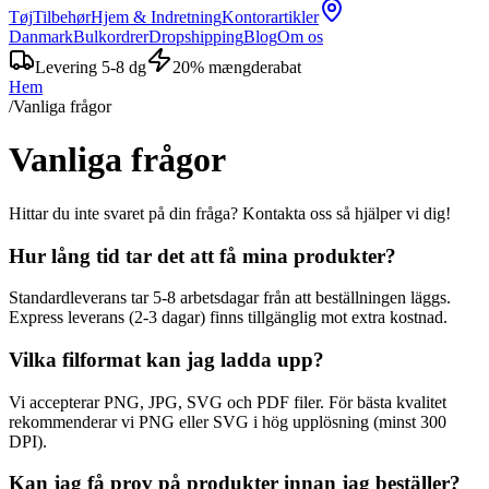
Tøj
Tilbehør
Hjem & Indretning
Kontorartikler
Danmark
Bulkordrer
Dropshipping
Blog
Om os
Levering 5-8 dg
20% mængderabat
Hem
/
Vanliga frågor
Vanliga frågor
Hittar du inte svaret på din fråga? Kontakta oss så hjälper vi dig!
Hur lång tid tar det att få mina produkter?
Standardleverans tar 5-8 arbetsdagar från att beställningen läggs.
Express leverans (2-3 dagar) finns tillgänglig mot extra kostnad.
Vilka filformat kan jag ladda upp?
Vi accepterar PNG, JPG, SVG och PDF filer. För bästa kvalitet
rekommenderar vi PNG eller SVG i hög upplösning (minst 300
DPI).
Kan jag få prov på produkter innan jag beställer?