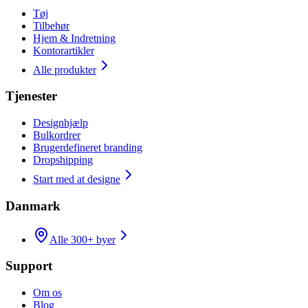
Tøj
Tilbehør
Hjem & Indretning
Kontorartikler
Alle produkter
Tjenester
Designhjælp
Bulkordrer
Brugerdefineret branding
Dropshipping
Start med at designe
Danmark
Alle 300+ byer
Support
Om os
Blog