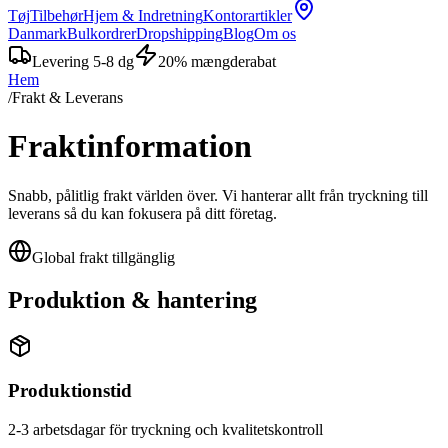
Tøj
Tilbehør
Hjem & Indretning
Kontorartikler
Danmark
Bulkordrer
Dropshipping
Blog
Om os
Levering 5-8 dg
20% mængderabat
Hem
/
Frakt & Leverans
Fraktinformation
Snabb, pålitlig frakt världen över. Vi hanterar allt från tryckning till
leverans så du kan fokusera på ditt företag.
Global frakt tillgänglig
Produktion & hantering
Produktionstid
2-3 arbetsdagar för tryckning och kvalitetskontroll