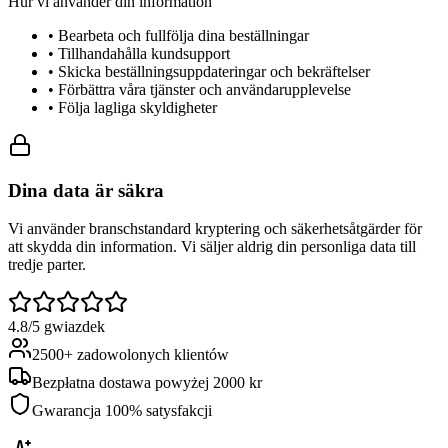
Hur vi använder din information
• Bearbeta och fullfölja dina beställningar
• Tillhandahålla kundsupport
• Skicka beställningsuppdateringar och bekräftelser
• Förbättra våra tjänster och användarupplevelse
• Följa lagliga skyldigheter
Dina data är säkra
Vi använder branschstandard kryptering och säkerhetsåtgärder för
att skydda din information. Vi säljer aldrig din personliga data till
tredje parter.
4.8/5 gwiazdek
2500+ zadowolonych klientów
Bezpłatna dostawa powyżej 2000 kr
Gwarancja 100% satysfakcji