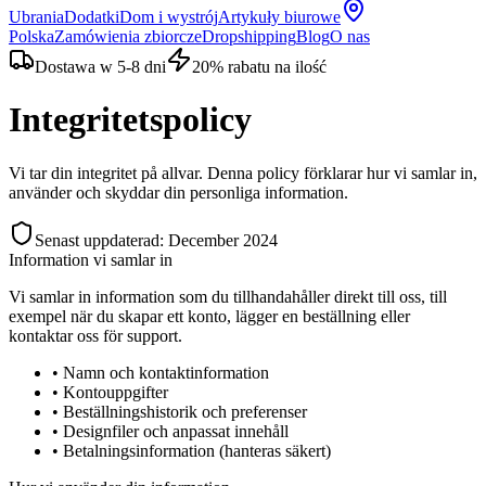
Ubrania
Dodatki
Dom i wystrój
Artykuły biurowe
Polska
Zamówienia zbiorcze
Dropshipping
Blog
O nas
Dostawa w 5-8 dni
20% rabatu na ilość
Integritetspolicy
Vi tar din integritet på allvar. Denna policy förklarar hur vi samlar in,
använder och skyddar din personliga information.
Senast uppdaterad: December 2024
Information vi samlar in
Vi samlar in information som du tillhandahåller direkt till oss, till
exempel när du skapar ett konto, lägger en beställning eller
kontaktar oss för support.
• Namn och kontaktinformation
• Kontouppgifter
• Beställningshistorik och preferenser
• Designfiler och anpassat innehåll
• Betalningsinformation (hanteras säkert)