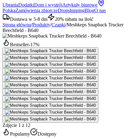
Ubrania
Dodatki
Dom i wystrój
Artykuły biurowe
Polska
Zamówienia zbiorcze
Dropshipping
Blog
O nas
Dostawa w 5-8 dni
20% rabatu na ilość
Strona główna
/
Produkty
/
Czapki
/
Meshkeps Snapback Trucker
Beechfield - B640
Bestseller
-
17
%
Zdjęcie 1 z 12
Popularny
Dostępny