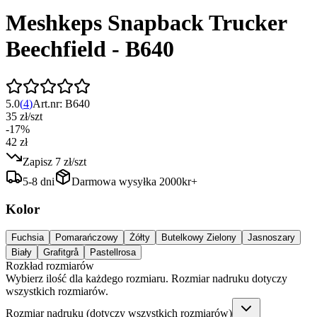
Meshkeps Snapback Trucker
Beechfield - B640
5.0
(
4
)
Art.nr:
B640
35 zł
/
szt
-
17
%
42 zł
Zapisz
7 zł
/
szt
5-8 dni
Darmowa wysyłka 2000kr+
Kolor
Fuchsia
Pomarańczowy
Żółty
Butelkowy Zielony
Jasnoszary
Biały
Grafitgrå
Pastellrosa
Rozkład rozmiarów
Wybierz ilość dla każdego rozmiaru. Rozmiar nadruku dotyczy
wszystkich rozmiarów.
Rozmiar nadruku (dotyczy wszystkich rozmiarów)