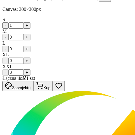
Canvas:
300
×
300
px
S
-
+
M
-
+
L
-
+
XL
-
+
XXL
-
+
Łączna ilość
1
szt
Zaprojektuj
Kup