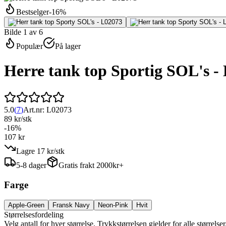
Bestselger
-
16
%
Bilde 1 av 6
Populær
På lager
Herre tank top Sportig SOL's -
5.0
(
7
)
Art.nr:
L02073
89 kr
/
stk
-
16
%
107 kr
Lagre
17 kr
/
stk
5-8 dager
Gratis frakt 2000kr+
Farge
Apple-Green
Fransk Navy
Neon-Pink
Hvit
Størrelsesfordeling
Velg antall for hver størrelse. Trykkstørrelsen gjelder for alle størrelser