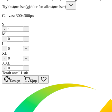
Trykkstørrelse (gjelder for alle størrelser)
Canvas:
300
×
300
px
S
-
+
M
-
+
L
-
+
XL
-
+
XXL
-
+
Totalt antall
1
stk
Design
Kjøp