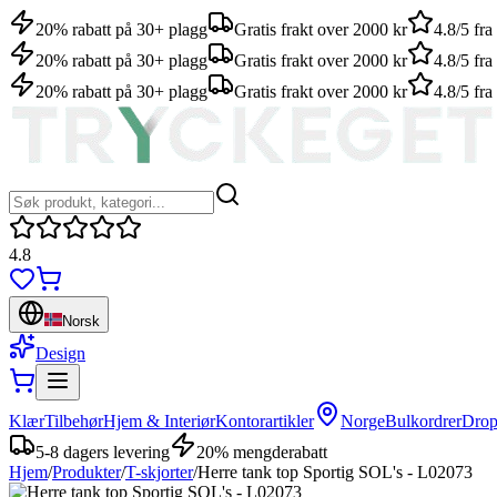
20% rabatt på 30+ plagg
Gratis frakt over 2000 kr
4.8/5 fr
20% rabatt på 30+ plagg
Gratis frakt over 2000 kr
4.8/5 fr
20% rabatt på 30+ plagg
Gratis frakt over 2000 kr
4.8/5 fr
4.8
Norsk
Design
Klær
Tilbehør
Hjem & Interiør
Kontorartikler
Norge
Bulkordrer
Drop
5-8 dagers levering
20% mengderabatt
Hjem
/
Produkter
/
T-skjorter
/
Herre tank top Sportig SOL's - L02073