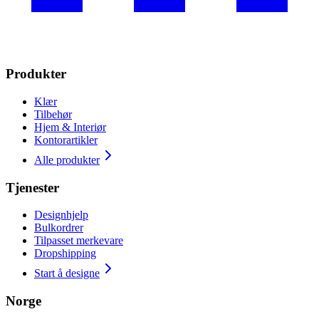
Produkter
Klær
Tilbehør
Hjem & Interiør
Kontorartikler
Alle produkter
Tjenester
Designhjelp
Bulkordrer
Tilpasset merkevare
Dropshipping
Start å designe
Norge