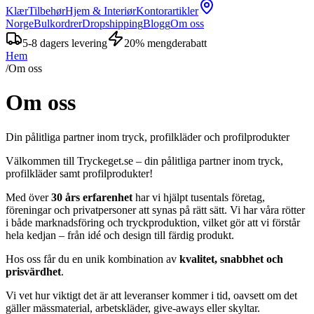
Klær
Tilbehør
Hjem & Interiør
Kontorartikler
Norge
Bulkordrer
Dropshipping
Blogg
Om oss
5-8 dagers levering
20% mengderabatt
Hem
/
Om oss
Om oss
Din pålitliga partner inom tryck, profilkläder och profilprodukter
Välkommen till Tryckeget.se – din pålitliga partner inom tryck,
profilkläder samt profilprodukter!
Med över
30 års erfarenhet
har vi hjälpt tusentals företag,
föreningar och privatpersoner att synas på rätt sätt. Vi har våra rötter
i både marknadsföring och tryckproduktion, vilket gör att vi förstår
hela kedjan – från idé och design till färdig produkt.
Hos oss får du en unik kombination av
kvalitet, snabbhet och
prisvärdhet
.
Vi vet hur viktigt det är att leveranser kommer i tid, oavsett om det
gäller mässmaterial, arbetskläder, give-aways eller skyltar.