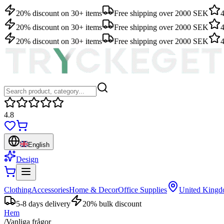
20% discount on 30+ items
Free shipping over 2000 SEK
4
20% discount on 30+ items
Free shipping over 2000 SEK
4
20% discount on 30+ items
Free shipping over 2000 SEK
4
4.8
English
Design
Clothing
Accessories
Home & Decor
Office Supplies
United King
5-8 days delivery
20% bulk discount
Hem
/
Vanliga frågor