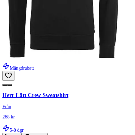
Mängdrabatt
Herr Lätt Crew Sweatshirt
Från
268 kr
5-8 dgr