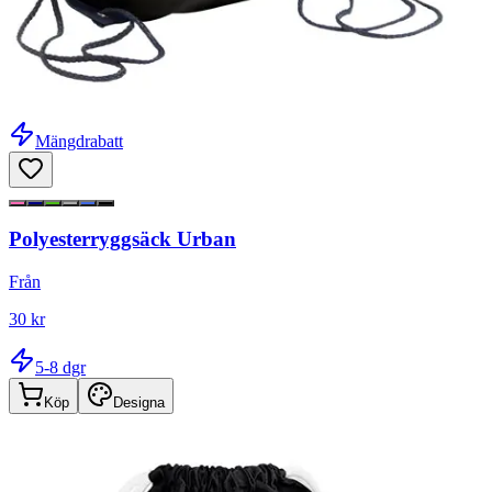
Mängdrabatt
Polyesterryggsäck Urban
Från
30 kr
5-8 dgr
Köp
Designa