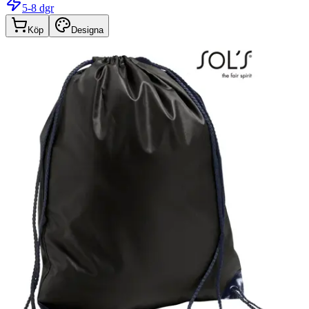
5-8 dgr
Köp
Designa