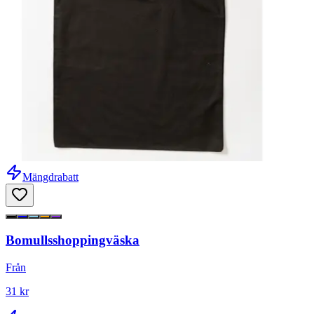
Mängdrabatt
Bomullsshoppingväska
Från
31 kr