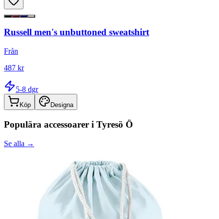
Russell men's unbuttoned sweatshirt
Från
487 kr
5-8 dgr
Köp
Designa
Populära accessoarer i
Tyresö Ö
Se alla →