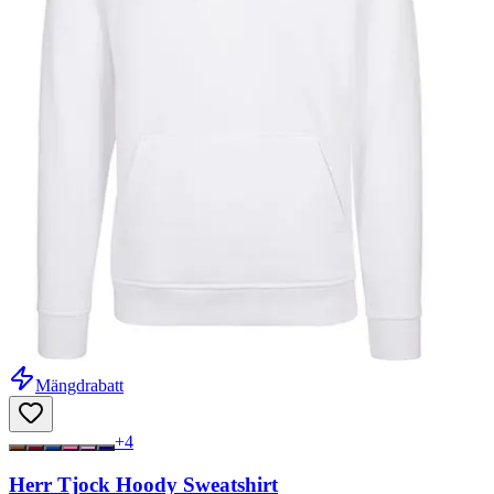
Mängdrabatt
+
4
Herr Tjock Hoody Sweatshirt