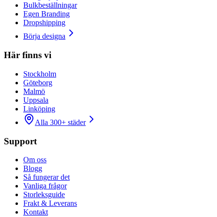
Bulkbeställningar
Egen Branding
Dropshipping
Börja designa
Här finns vi
Stockholm
Göteborg
Malmö
Uppsala
Linköping
Alla 300+ städer
Support
Om oss
Blogg
Så fungerar det
Vanliga frågor
Storleksguide
Frakt & Leverans
Kontakt