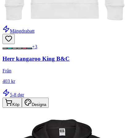
Mängdrabatt
+
3
Herr kangaroo King B&C
Från
403 kr
5-8 dgr
Köp
Designa