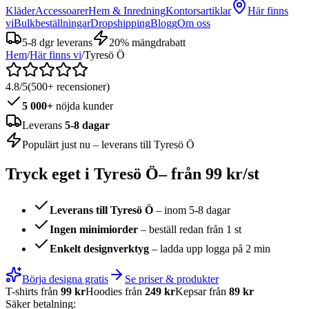
Kläder
Accessoarer
Hem & Inredning
Kontorsartiklar
Här finns
vi
Bulkbeställningar
Dropshipping
Blogg
Om oss
5-8 dgr leverans
20% mängdrabatt
Hem
/
Här finns vi
/
Tyresö Ö
4.8/5
(500+ recensioner)
5 000+
nöjda kunder
Leverans
5-8 dagar
Populärt just nu – leverans till
Tyresö Ö
Tryck eget i
Tyresö Ö
– från 99 kr/st
Leverans till
Tyresö Ö
– inom 5-8 dagar
Ingen minimiorder
– beställ redan från 1 st
Enkelt designverktyg
– ladda upp logga på 2 min
Börja designa gratis
Se priser & produkter
T-shirts från
99 kr
Hoodies från
249 kr
Kepsar från
89 kr
Säker betalning: