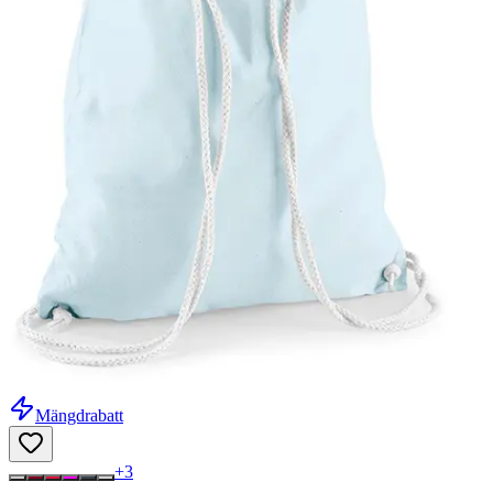
Mängdrabatt
+
3