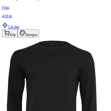
Från
419 kr
5-8 dgr
Köp
Designa