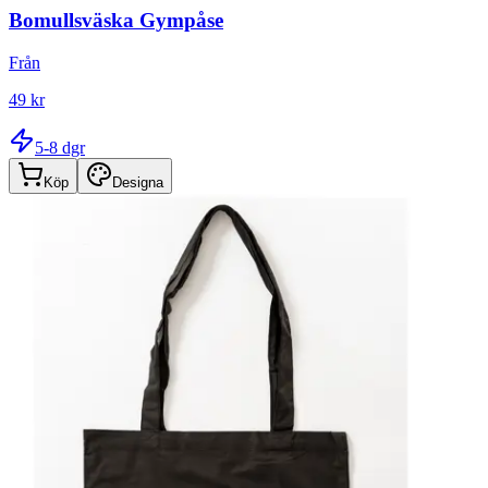
Bomullsväska Gympåse
Från
49 kr
5-8 dgr
Köp
Designa