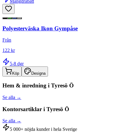
Mängdrabatt
Polyesterväska Ikon Gympåse
Från
122 kr
5-8 dgr
Köp
Designa
Hem & inredning i
Tyresö Ö
Se alla →
Kontorsartiklar i
Tyresö Ö
Se alla →
5 000+ nöjda kunder i hela Sverige