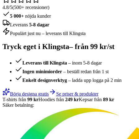
4.8/5
(500+ recensioner)
5 000+
nöjda kunder
Leverans
5-8 dagar
Populärt just nu – leverans till
Klingsta
Tryck eget i
Klingsta
– från 99 kr/st
Leverans till
Klingsta
– inom 5-8 dagar
Ingen minimiorder
– beställ redan från 1 st
Enkelt designverktyg
– ladda upp logga på 2 min
Börja designa gratis
Se priser & produkter
T-shirts från
99 kr
Hoodies från
249 kr
Kepsar från
89 kr
Säker betalning: