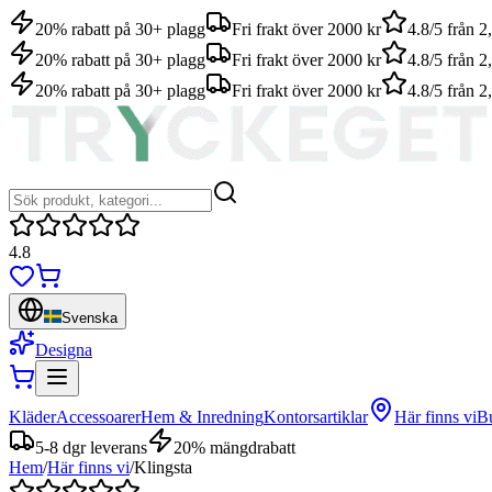
20% rabatt på 30+ plagg
Fri frakt över 2000 kr
4.8/5 från 
20% rabatt på 30+ plagg
Fri frakt över 2000 kr
4.8/5 från 
20% rabatt på 30+ plagg
Fri frakt över 2000 kr
4.8/5 från 
4.8
Svenska
Designa
Kläder
Accessoarer
Hem & Inredning
Kontorsartiklar
Här finns vi
Bu
5-8 dgr leverans
20% mängdrabatt
Hem
/
Här finns vi
/
Klingsta