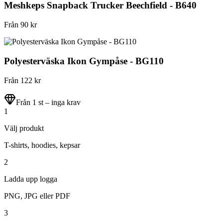
Meshkeps Snapback Trucker Beechfield - B640
Från
90
kr
Polyesterväska Ikon Gympåse - BG110
Från
122
kr
Från 1 st – inga krav
1
Välj produkt
T-shirts, hoodies, kepsar
2
Ladda upp logga
PNG, JPG eller PDF
3