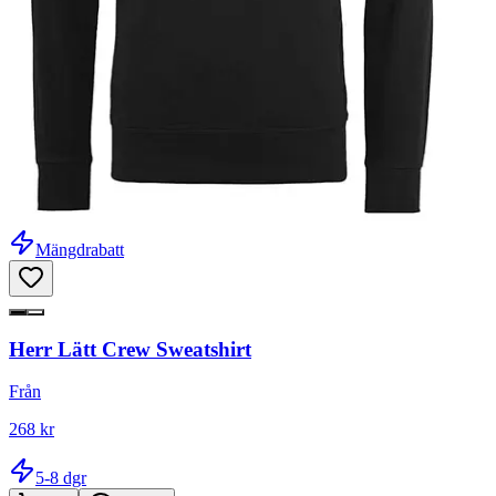
Mängdrabatt
Herr Lätt Crew Sweatshirt
Från
268 kr
5-8 dgr