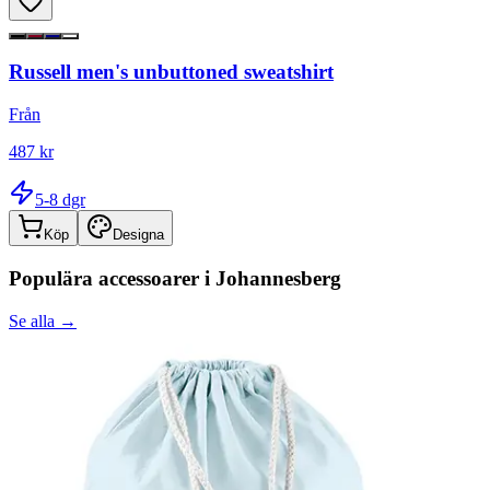
Russell men's unbuttoned sweatshirt
Från
487 kr
5-8 dgr
Köp
Designa
Populära accessoarer i
Johannesberg
Se alla →