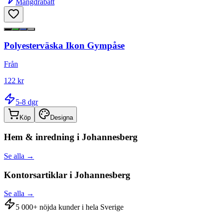
Mängdrabatt
Polyesterväska Ikon Gympåse
Från
122 kr
5-8 dgr
Köp
Designa
Hem & inredning i
Johannesberg
Se alla →
Kontorsartiklar i
Johannesberg
Se alla →
5 000+ nöjda kunder i hela Sverige