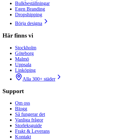
Bulkbeställningar
Egen Branding
Dropshipping
Börja designa
Här finns vi
Stockholm
Göteborg
Malmö
Uppsala
Linköping
Alla 300+ städer
Support
Om oss
Blogg
Så fungerar det
Vanliga frågor
Storleksguide
Frakt & Leverans
Kontakt