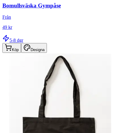
Bomullsväska Gympåse
Från
49 kr
5-8 dgr
Köp
Designa