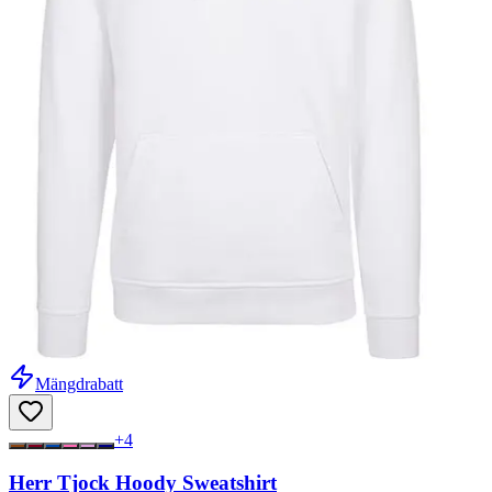
Mängdrabatt
+
4
Herr Tjock Hoody Sweatshirt