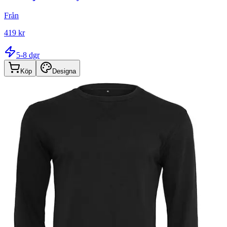
Från
419 kr
5-8 dgr
Köp
Designa