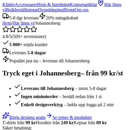
Kläder
Accessoarer
Hem & Inredning
Kontorsartiklar
Här finns
vi
Bulkbeställningar
Dropshipping
Blogg
Om oss
5-8 dgr leverans
20% mängdrabatt
Hem
/
Här finns vi
/
Johannesberg
4.8/5
(500+ recensioner)
5 000+
nöjda kunder
Leverans
5-8 dagar
Populärt just nu – leverans till
Johannesberg
Tryck eget i
Johannesberg
– från 99 kr/st
Leverans till
Johannesberg
– inom 5-8 dagar
Ingen minimiorder
– beställ redan från 1 st
Enkelt designverktyg
– ladda upp logga på 2 min
Börja designa gratis
Se priser & produkter
T-shirts från
99 kr
Hoodies från
249 kr
Kepsar från
89 kr
Säker betalning: