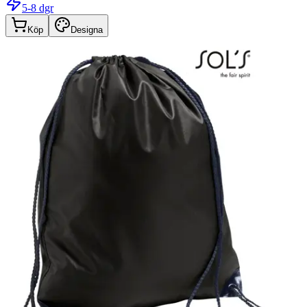
5-8 dgr
Köp
Designa