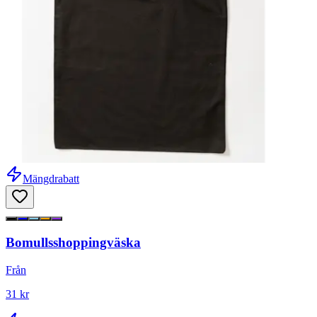
Mängdrabatt
Bomullsshoppingväska
Från
31 kr