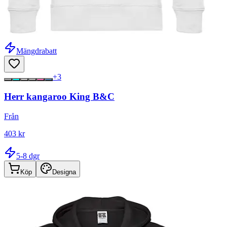
Mängdrabatt
+
3
Herr kangaroo King B&C
Från
403 kr
5-8 dgr
Köp
Designa