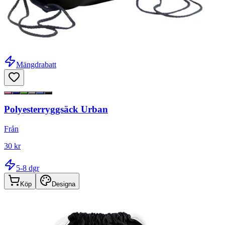
Mängdrabatt
Polyesterryggsäck Urban
Från
30 kr
5-8 dgr
Köp
Designa