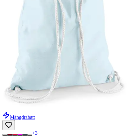
Mängdrabatt
+
3