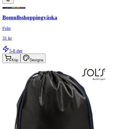
Bomullsshoppingväska
Från
31 kr
5-8 dgr
Köp
Designa