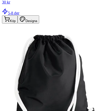
30 kr
5-8 dgr
Köp
Designa