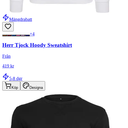
Mängdrabatt
+
4
Herr Tjock Hoody Sweatshirt
Från
419 kr
5-8 dgr
Köp
Designa