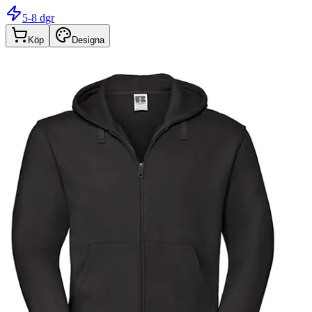
5-8 dgr
Köp
Designa