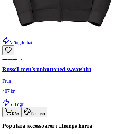
Mängdrabatt
Russell men's unbuttoned sweatshirt
Från
487 kr
5-8 dgr
Köp
Designa
Populära accessoarer i
Hisings karra