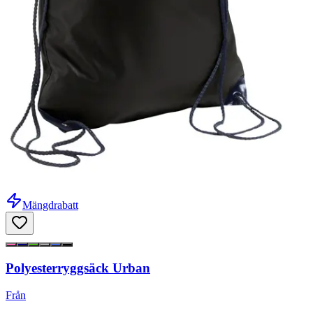
Mängdrabatt
Polyesterryggsäck Urban
Från