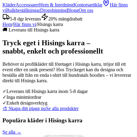
Kläder
Accessoarer
Hem & Inredning
Kontorsartiklar
Här finns
vi
Bulkbeställningar
Dropshipping
Blogg
Om oss
5-8 dgr leverans
20% mängdrabatt
Hem
/
Här finns vi
/
Hisings karra
🚚 Leverans till Hisings karra
Tryck eget i
Hisings karra
–
snabbt, enkelt och professionellt
Behöver ni profilkläder till företaget i Hisings karra, tröjor till ett
event eller en unik present? Hos Tryckeget kan du designa och
beställa allt från en enda t-shirt till hundratals hoodies – vi levererar
direkt till Hisings karra.
✓
Leverans till Hisings karra inom 5-8 dagar
✓
Inga minimiordrar
✓
Enkelt designverktyg
🎨 Skapa ditt plagg nu
Se alla produkter
Populära kläder i
Hisings karra
Se alla →