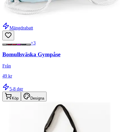
Mängdrabatt
+
3
Bomullsväska Gympåse
Från
49 kr
5-8 dgr
Köp
Designa