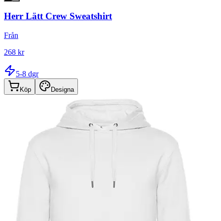
Herr Lätt Crew Sweatshirt
Från
268 kr
5-8 dgr
Köp
Designa