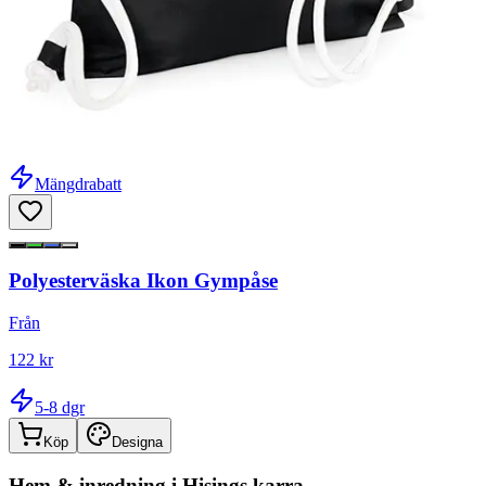
Mängdrabatt
Polyesterväska Ikon Gympåse
Från
122 kr
5-8 dgr
Köp
Designa
Hem & inredning i
Hisings karra