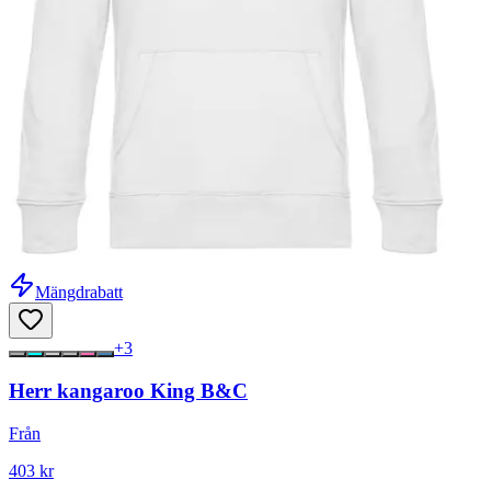
Mängdrabatt
+
3
Herr kangaroo King B&C
Från
403 kr