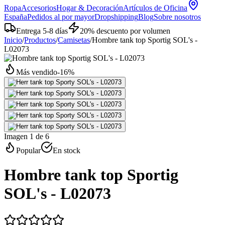
Ropa
Accesorios
Hogar & Decoración
Artículos de Oficina
España
Pedidos al por mayor
Dropshipping
Blog
Sobre nosotros
Entrega 5-8 días
20% descuento por volumen
Inicio
/
Productos
/
Camisetas
/
Hombre tank top Sportig SOL's -
L02073
Más vendido
-
16
%
Imagen 1 de 6
Popular
En stock
Hombre tank top Sportig
SOL's - L02073