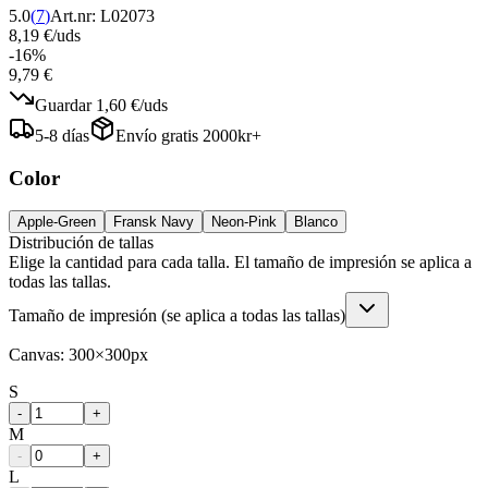
5.0
(
7
)
Art.nr:
L02073
8,19 €
/
uds
-
16
%
9,79 €
Guardar
1,60 €
/
uds
5-8 días
Envío gratis 2000kr+
Color
Apple-Green
Fransk Navy
Neon-Pink
Blanco
Distribución de tallas
Elige la cantidad para cada talla. El tamaño de impresión se aplica a
todas las tallas.
Tamaño de impresión (se aplica a todas las tallas)
Canvas:
300
×
300
px
S
-
+
M
-
+
L