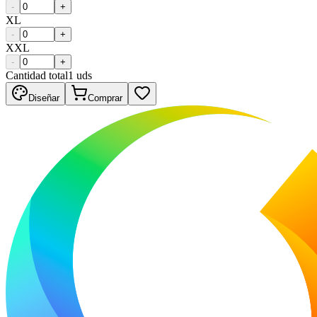
-
+
XL
-
+
XXL
-
+
Cantidad total
1
uds
Diseñar
Comprar